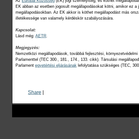
Az
Európai Közösség
(EK) jogi személyiség, és köthet megállapodá
EK abban az esetben jogosult megállapodásokat kötni, amikor ez a 
megállapodásokban. Az EK akkor is köthet megállapodást más orsz
illetékessége van valamely kérdéskör szabályozására.
Kapcsolat:
Lásd még:
AETR
.
Megjegyzés:
Nemzetközi megállapodások, továbbá fejlesztési, környezetvédelm
Parlamenttel (TEC 300., 181., 174., 133. cikk). Társulási megálla
Parlament
egyetértési eljárásának
lefolytatása szükséges (TEC, 300 I
Share
|